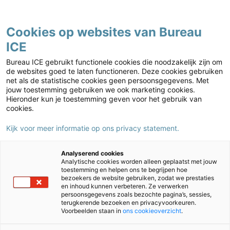
Contact
Cookies op websites van Bureau
ICE
Kies jouw markt
Bureau ICE gebruikt functionele cookies die noodzakelijk zijn om
de websites goed te laten functioneren. Deze cookies gebruiken
net als de statistische cookies geen persoonsgegevens. Met
jouw toestemming gebruiken we ook marketing cookies.
Hieronder kun je toestemming geven voor het gebruik van
cookies.
Kijk voor meer informatie op ons privacy statement.
Home
›
JIJ! | Dag van het Praktijkonderwijs
Analyserend cookies
Analytische cookies worden alleen geplaatst met jouw
toestemming en helpen ons te begrijpen hoe
Dag van het Praktijkonderwijs
bezoekers de website gebruiken, zodat we prestaties
en inhoud kunnen verbeteren. Ze verwerken
persoonsgegevens zoals bezochte pagina’s, sessies,
Op maandag 8 juni 2026 vindt de Dag van het
terugkerende bezoeken en privacyvoorkeuren.
Voorbeelden staan in
ons cookieoverzicht
.
Praktijkonderwijs plaats. Een inspirerende dag voor
docenten, schoolleiders en iedereen die zich inzet voor