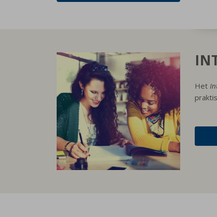
IN
Het
In
prakti