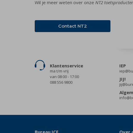
Wil je meer weten over onze
NT2 toetsproducten
Contact NT2
Klantenservice
IEP
ma t/m vrij
iep@bur
van 08:00 - 17:00
JIJ!
088 556 9800
jij@bur
Alge
info@bu
Bureau ICE
Over 