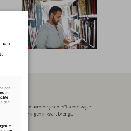
rsist
oed te
n
s.
 helpen
ies en
ochte
eelden
toetsenpakket, waarmee je op efficiënte wijze
oren van leerlingen in kaart brengt.
lgen je
bezochte