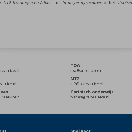
, NT2 Trainingen en Advies,
het
Inburgeringsexamen
of het
Staatse
TOA
eau-ice.nl
toa@bureau-ice.nl
NT2
eau-ice.nl
nt2@bureau-ice.nl
meen
Caribisch onderwijs
reau-ice.nl
lvsbes@bureau-ice.nl
ons
Snel naar