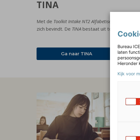
TINA
Met de
Toolkit Intake NT2 Alfabetisering (TINA)
kun
zich bevindt. De
TINA
bestaat uit toetsen op pap
Cooki
Bureau ICE
laten func
Ga naar TINA
persoonsge
Hieronder 
Kijk voor 
In
Het
In
de lee