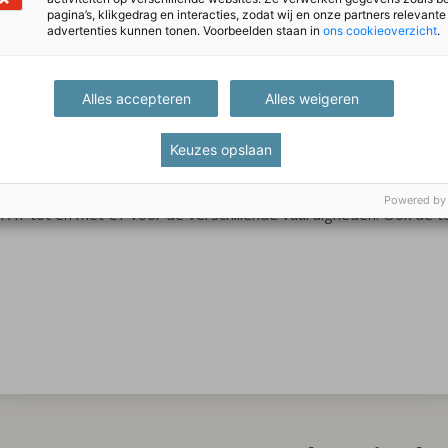
pagina’s, klikgedrag en interacties, zodat wij en onze partners relevante
Ga naar Intake EOA
advertenties kunnen tonen. Voorbeelden staan in
ons cookieoverzicht
.
Alles accepteren
Alles weigeren
Keuzes opslaan
Powered by
 A1 tot en met C1 voor de verschillende vaardigheden. Ook de t