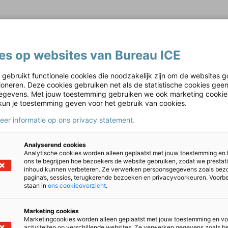
 je vaststellen in welke fase van het alfabetiseringsproces een cu
ier.
es op websites van Bureau ICE
 gebruikt functionele cookies die noodzakelijk zijn om de websites g
tioneren. Deze cookies gebruiken net als de statistische cookies gee
gevens. Met jouw toestemming gebruiken we ook marketing cookie
kun je toestemming geven voor het gebruik van cookies.
meer informatie op ons privacy statement.
Analyserend cookies
Analytische cookies worden alleen geplaatst met jouw toestemming en
take-instrument EOA
ons te begrijpen hoe bezoekers de website gebruiken, zodat we prestat
inhoud kunnen verbeteren. Ze verwerken persoonsgegevens zoals bez
pagina’s, sessies, terugkerende bezoeken en privacyvoorkeuren. Voorb
take-instrument Eerste Opvang Anderstaligen (EOA)
is een flexibel 
staan in
ons cookieoverzicht
.
rbaarheid, taal- en rekenvaardigheid, belemmerende én succesfact
Marketing cookies
Marketingcookies worden alleen geplaatst met jouw toestemming en vo
activiteiten op verschillende websites. Ze verwerken gegevens zoals 