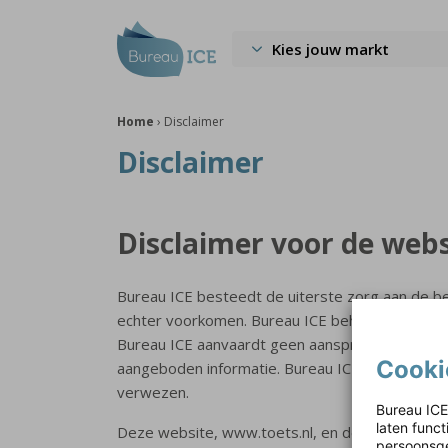
Kies jouw markt
Home
›
Disclaimer
Disclaimer
Disclaimer voor de webs
Bureau ICE besteedt de uiterste zorg aan de b
echter voorkomen. Bureau ICE behoudt zich het
Bureau ICE aanvaardt geen aansprakelijkheid voo
Cooki
aangeboden informatie. Bureau ICE aanvaardt g
verwezen.
Bureau ICE
laten func
Deze website, www.toets.nl, en de inhoud daar
persoonsge