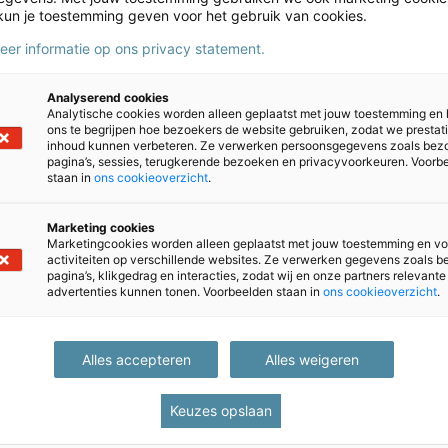
ze website of de inhoud daarvan worden verveelvoudigd, opgesl
kun je toestemming geven voor het gebruik van cookies.
wijze, hetzij elektronisch, hetzij mechanisch, door fotokopieën
meer informatie op ons privacy statement.
 toestemming van Bureau ICE.
 hun respectievelijke eigenaren. Indien u van mening bent, dat e
Analyserend cookies
Analytische cookies worden alleen geplaatst met jouw toestemming en
e nemen via
info@bureau-ice.nl
.
ons te begrijpen hoe bezoekers de website gebruiken, zodat we prestat
inhoud kunnen verbeteren. Ze verwerken persoonsgegevens zoals bez
pagina’s, sessies, terugkerende bezoeken en privacyvoorkeuren. Voorb
staan in
ons cookieoverzicht
.
Marketing cookies
Marketingcookies worden alleen geplaatst met jouw toestemming en vo
TOA
activiteiten op verschillende websites. Ze verwerken gegevens zoals 
eau-ice.nl
toa@bureau-ice.nl
pagina’s, klikgedrag en interacties, zodat wij en onze partners relevante
advertenties kunnen tonen. Voorbeelden staan in
ons cookieoverzicht
.
NT2
eau-ice.nl
nt2@bureau-ice.nl
meen
Caribisch onderwijs
Alles accepteren
Alles weigeren
reau-ice.nl
lvsbes@bureau-ice.nl
Keuzes opslaan