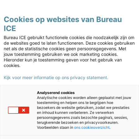
Contact
Cookies op websites van Bureau
ICE
Basisonderwijs
Home
›
Basisonderwijs
›
IEP webinars
Bureau ICE gebruikt functionele cookies die noodzakelijk zijn om
de websites goed te laten functioneren. Deze cookies gebruiken
net als de statistische cookies geen persoonsgegevens. Met
jouw toestemming gebruiken we ook marketing cookies.
Hieronder kun je toestemming geven voor het gebruik van
cookies.
Kijk voor meer informatie op ons privacy statement.
Analyserend cookies
Analytische cookies worden alleen geplaatst met jouw
toestemming en helpen ons te begrijpen hoe
bezoekers de website gebruiken, zodat we prestaties
en inhoud kunnen verbeteren. Ze verwerken
IEP webinars
persoonsgegevens zoals bezochte pagina’s, sessies,
terugkerende bezoeken en privacyvoorkeuren.
Voorbeelden staan in
ons cookieoverzicht
.
Veel scholen zijn zich aan het oriënteren op een nieuw