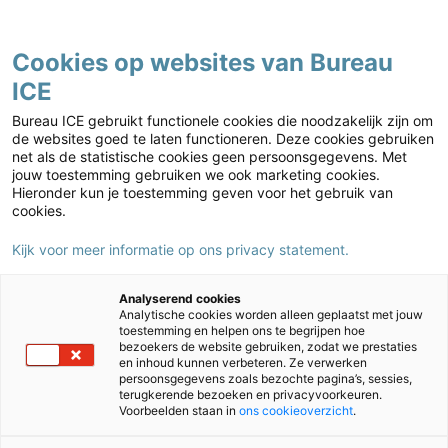
Contact
Cookies op websites van Bureau
ICE
Mbo
Home
›
Mbo
›
TOA ontwikkelt een instellingsexamen voor Burgerschap
Bureau ICE gebruikt functionele cookies die noodzakelijk zijn om
de websites goed te laten functioneren. Deze cookies gebruiken
net als de statistische cookies geen persoonsgegevens. Met
jouw toestemming gebruiken we ook marketing cookies.
Hieronder kun je toestemming geven voor het gebruik van
cookies.
Kijk voor meer informatie op ons privacy statement.
Analyserend cookies
Analytische cookies worden alleen geplaatst met jouw
toestemming en helpen ons te begrijpen hoe
bezoekers de website gebruiken, zodat we prestaties
en inhoud kunnen verbeteren. Ze verwerken
TOA ontwikkelt een
persoonsgegevens zoals bezochte pagina’s, sessies,
terugkerende bezoeken en privacyvoorkeuren.
instellingsexamen voor Burgerschap
Voorbeelden staan in
ons cookieoverzicht
.