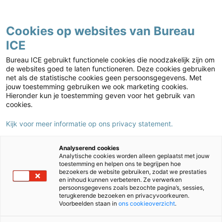
Contact
Cookies op websites van Bureau
ICE
Kies jouw markt
Bureau ICE gebruikt functionele cookies die noodzakelijk zijn om
de websites goed te laten functioneren. Deze cookies gebruiken
net als de statistische cookies geen persoonsgegevens. Met
jouw toestemming gebruiken we ook marketing cookies.
Hieronder kun je toestemming geven voor het gebruik van
cookies.
Kijk voor meer informatie op ons privacy statement.
Home
›
Week Intern Begeleiden (WIB) – Utrecht
Analyserend cookies
Analytische cookies worden alleen geplaatst met jouw
toestemming en helpen ons te begrijpen hoe
Week Intern Begeleiden (WIB)
bezoekers de website gebruiken, zodat we prestaties
en inhoud kunnen verbeteren. Ze verwerken
persoonsgegevens zoals bezochte pagina’s, sessies,
Tijdens de WIB krijg je als IB’er of KC’er de gelegenheid om
terugkerende bezoeken en privacyvoorkeuren.
Voorbeelden staan in
ons cookieoverzicht
.
je weer te laten inspireren, te leren en te verbinden met je
mede collega’s uit het hele land. Verdiep je in thema’s als