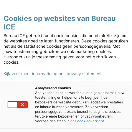
Contact
Cookies op websites van Bureau
ICE
Basisonderwijs
Home
›
Basisonderwijs
›
IEP cadeau
Bureau ICE gebruikt functionele cookies die noodzakelijk zijn om
de websites goed te laten functioneren. Deze cookies gebruiken
net als de statistische cookies geen persoonsgegevens. Met
jouw toestemming gebruiken we ook marketing cookies.
Hieronder kun je toestemming geven voor het gebruik van
cookies.
Kijk voor meer informatie op ons privacy statement.
Analyserend cookies
Analytische cookies worden alleen geplaatst met jouw
toestemming en helpen ons te begrijpen hoe
bezoekers de website gebruiken, zodat we prestaties
en inhoud kunnen verbeteren. Ze verwerken
IEP cadeau
persoonsgegevens zoals bezochte pagina’s, sessies,
terugkerende bezoeken en privacyvoorkeuren.
Voorbeelden staan in
ons cookieoverzicht
.