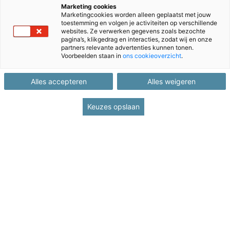
Marketing cookies
Marketingcookies worden alleen geplaatst met jouw
toestemming en volgen je activiteiten op verschillende
websites. Ze verwerken gegevens zoals bezochte
pagina’s, klikgedrag en interacties, zodat wij en onze
partners relevante advertenties kunnen tonen.
Voorbeelden staan in
ons cookieoverzicht
.
Alles accepteren
Alles weigeren
Keuzes opslaan
Met een cadeautje kun je iemand echt blij maken. Ons in
ieder geval wel! Jaarlijks mogen wij ook weer nieuwe IEP’ers
ontvangen, dat is voor ons steeds weer een cadeautje.
Maar we zijn ook blij met onze vaste IEP’ers. We hebben
daarom op deze pagina cadeautjes voor je klaarstaan. Hier