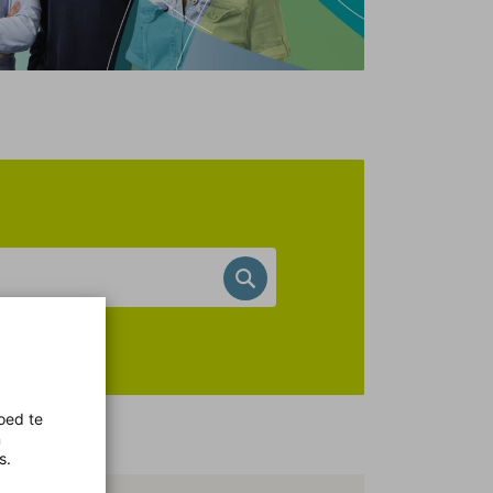
Zoek op schoolnaam of pos
oed te
n
s.