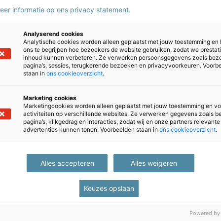
meer informatie op ons privacy statement.
Klantenservice
Heb je een admi
Analyserend cookies
Analytische cookies worden alleen geplaatst met jouw toestemming en
vraag? Stel je 
ons te begrijpen hoe bezoekers de website gebruiken, zodat we prestat
klantenservice.
inhoud kunnen verbeteren. Ze verwerken persoonsgegevens zoals bez
pagina’s, sessies, terugkerende bezoeken en privacyvoorkeuren. Voorb
staan in
ons cookieoverzicht
.
Bereikbaar van maandag
Marketing cookies
088 556 9800
Marketingcookies worden alleen geplaatst met jouw toestemming en vo
iep@bureau-ice.nl
activiteiten op verschillende websites. Ze verwerken gegevens zoals 
pagina’s, klikgedrag en interacties, zodat wij en onze partners relevante
advertenties kunnen tonen. Voorbeelden staan in
ons cookieoverzicht
.
Alles accepteren
Alles weigeren
Keuzes opslaan
Powered by