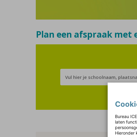
Plan een afspraak met 
Cooki
Bureau ICE
laten func
persoonsge
Hieronder 