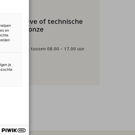
nistratieve of technische
 helpen
vraag aan onze
ies en
ochte
eelden
 t/m vrijdag tussen 08.00 – 17.00 uur
lgen je
bezochte