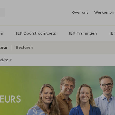
Over ons
Werken bij 
em
IEP Doorstroomtoets
IEP Trainingen
IE
seur
Besturen
adviseur