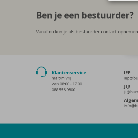
Ben je een bestuurder?
Vanaf nu kun je als bestuurder contact opnemen
Klantenservice
IEP
ma t/m vrij
iep@bur
van 08:00 - 17:00
JIJ!
088 556 9800
jij@bur
Alge
info@bu