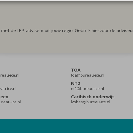
 met de IEP-adviseur uit jouw regio. Gebruik hiervoor de advise
TOA
eau-ice.nl
toa@bureau-ice.nl
NT2
eau-ice.nl
nt2@bureau-ice.nl
meen
Caribisch onderwijs
reau-ice.nl
lvsbes@bureau-ice.nl