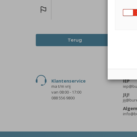
Terug
Klantenservice
IEP
ma t/m vrij
iep@bur
van 08:00 - 17:00
JIJ!
088 556 9800
jij@bur
Alge
info@bu