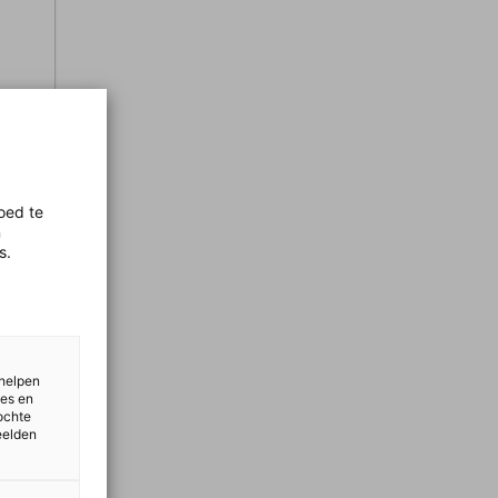
oed te
n
s.
 helpen
ies en
ochte
eelden