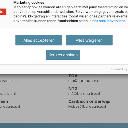
Marketing cookies
Marketingcookies worden alleen geplaatst met jouw toestemming en vo
activiteiten op verschillende websites. Ze verwerken gegevens zoals 
pagina’s, klikgedrag en interacties, zodat wij en onze partners relevante
advertenties kunnen tonen. Voorbeelden staan in
ons cookieoverzicht
.
Alles accepteren
Alles weigeren
Keuzes opslaan
Powered by
TOA
eau-ice.nl
toa@bureau-ice.nl
NT2
eau-ice.nl
nt2@bureau-ice.nl
meen
Caribisch onderwijs
reau-ice.nl
lvsbes@bureau-ice.nl