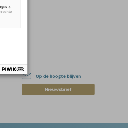
lgen je
bezochte
Op de hoogte blijven
Nieuwsbrief