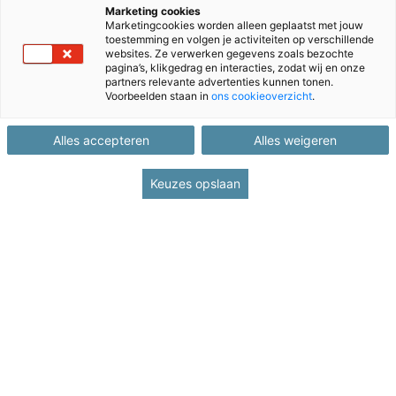
Marketing cookies
Marketingcookies worden alleen geplaatst met jouw
toestemming en volgen je activiteiten op verschillende
websites. Ze verwerken gegevens zoals bezochte
pagina’s, klikgedrag en interacties, zodat wij en onze
partners relevante advertenties kunnen tonen.
Voorbeelden staan in
ons cookieoverzicht
.
Alles accepteren
Alles weigeren
Keuzes opslaan