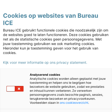
Contact
Cookies op websites van Bureau
ICE
Kies jouw markt
Home
›
Caribisch onderwijs
›
Doorstroomtoets Bonaire
›
Pretest
Bureau ICE gebruikt functionele cookies die noodzakelijk zijn om
Doorstroomtoets Bonaire
›
Doorstroomtoets Bonaire –
de websites goed te laten functioneren. Deze cookies gebruiken
net als de statistische cookies geen persoonsgegevens. Met
Voorbeeldtoets Antwoorden (NL) (pdf)
jouw toestemming gebruiken we ook marketing cookies.
Hieronder kun je toestemming geven voor het gebruik van
Doorstroomtoets Bonaire –
cookies.
Voorbeeldtoets Antwoorden (NL)
(pdf)
Kijk voor meer informatie op ons privacy statement.
Analyserend cookies
Analytische cookies worden alleen geplaatst met jouw
toestemming en helpen ons te begrijpen hoe
bezoekers de website gebruiken, zodat we prestaties
en inhoud kunnen verbeteren. Ze verwerken
persoonsgegevens zoals bezochte pagina’s, sessies,
terugkerende bezoeken en privacyvoorkeuren.
Voorbeelden staan in
ons cookieoverzicht
.