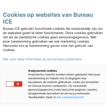
Contact
Cookies op websites van Bureau
ICE
Kies jouw markt
Home
›
Caribisch onderwijs
›
LVS BES
›
Administration and
Bureau ICE gebruikt functionele cookies die noodzakelijk zijn om
assessment
›
Manual Test Platform LVS BES (EN dashboard) (pdf)
de websites goed te laten functioneren. Deze cookies gebruiken
net als de statistische cookies geen persoonsgegevens. Met
Manual Test Platform LVS BES (EN
jouw toestemming gebruiken we ook marketing cookies.
dashboard) (pdf)
Hieronder kun je toestemming geven voor het gebruik van
cookies.
Kijk voor meer informatie op ons privacy statement.
Analyserend cookies
Analytische cookies worden alleen geplaatst met jouw
toestemming en helpen ons te begrijpen hoe
bezoekers de website gebruiken, zodat we prestaties
en inhoud kunnen verbeteren. Ze verwerken
persoonsgegevens zoals bezochte pagina’s, sessies,
terugkerende bezoeken en privacyvoorkeuren.
Voorbeelden staan in
ons cookieoverzicht
.