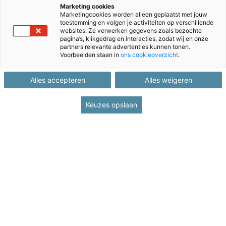
Marketing cookies
Marketingcookies worden alleen geplaatst met jouw
toestemming en volgen je activiteiten op verschillende
websites. Ze verwerken gegevens zoals bezochte
pagina’s, klikgedrag en interacties, zodat wij en onze
partners relevante advertenties kunnen tonen.
Voorbeelden staan in
ons cookieoverzicht
.
Alles accepteren
Alles weigeren
Keuzes opslaan
Back to Administration