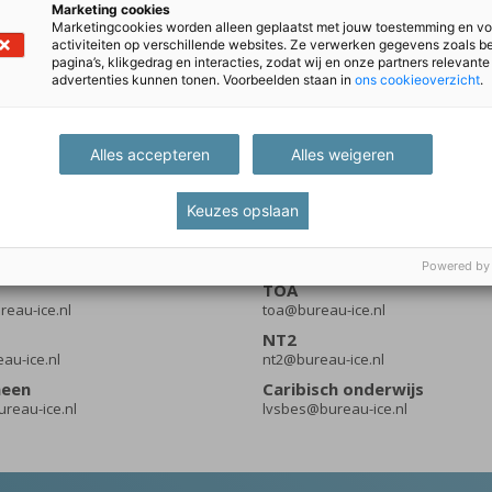
Marketing cookies
Marketingcookies worden alleen geplaatst met jouw toestemming en vo
activiteiten op verschillende websites. Ze verwerken gegevens zoals 
pagina’s, klikgedrag en interacties, zodat wij en onze partners relevante
advertenties kunnen tonen. Voorbeelden staan in
ons cookieoverzicht
.
Alles accepteren
Alles weigeren
Keuzes opslaan
Powered by
TOA
eau-ice.nl
toa@bureau-ice.nl
NT2
eau-ice.nl
nt2@bureau-ice.nl
meen
Caribisch onderwijs
reau-ice.nl
lvsbes@bureau-ice.nl