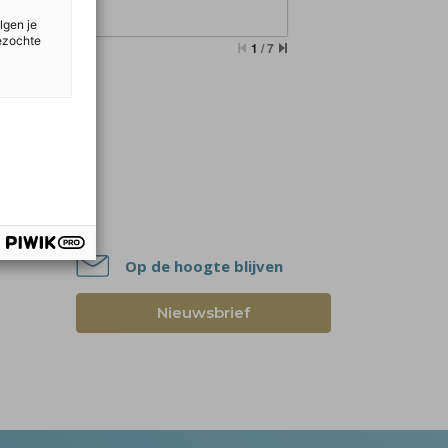
lgen je
bezochte
Op de hoogte blijven
Nieuwsbrief