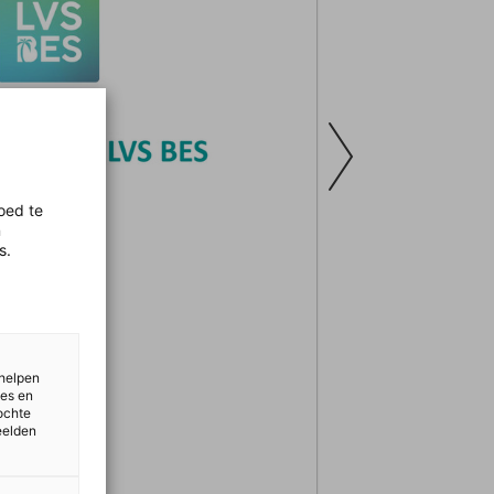
oed te
n
s.
 helpen
ies en
ochte
eelden