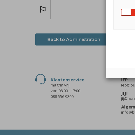
Back to Administration
Klantenservice
IEP
ma t/m vrij
iep@bur
van 08:00 - 17:00
JIJ!
088 556 9800
jij@bur
Alge
info@bu