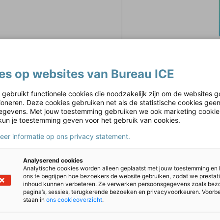
es op websites van Bureau ICE
 gebruikt functionele cookies die noodzakelijk zijn om de websites g
tioneren. Deze cookies gebruiken net als de statistische cookies gee
gevens. Met jouw toestemming gebruiken we ook marketing cookie
kun je toestemming geven voor het gebruik van cookies.
meer informatie op ons privacy statement.
Analyserend cookies
Analytische cookies worden alleen geplaatst met jouw toestemming en
ons te begrijpen hoe bezoekers de website gebruiken, zodat we prestat
inhoud kunnen verbeteren. Ze verwerken persoonsgegevens zoals bez
pagina’s, sessies, terugkerende bezoeken en privacyvoorkeuren. Voorb
staan in
ons cookieoverzicht
.