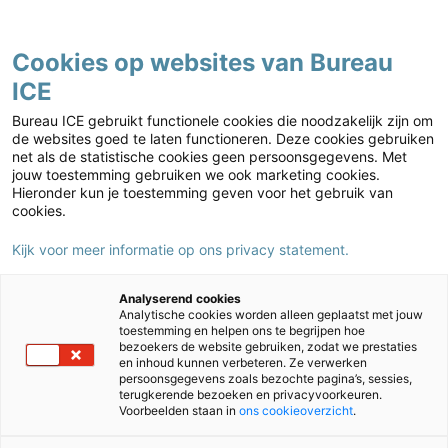
Contact
Cookies op websites van Bureau
ICE
Kies jouw markt
Home
›
Caribisch onderwijs
›
LVS BES
›
Administration and
Bureau ICE gebruikt functionele cookies die noodzakelijk zijn om
assessment
›
Videos
›
LVS BES – Add employee (video)
de websites goed te laten functioneren. Deze cookies gebruiken
net als de statistische cookies geen persoonsgegevens. Met
LVS BES – Add employee (video)
jouw toestemming gebruiken we ook marketing cookies.
Hieronder kun je toestemming geven voor het gebruik van
cookies.
Kijk voor meer informatie op ons privacy statement.
Deze externe content is geblokkeerd omdat je geen
toestemming hebt gegeven voor marketingcookies.
Analyserend cookies
Analytische cookies worden alleen geplaatst met jouw
toestemming en helpen ons te begrijpen hoe
Cookie-instellingen aanpassen
bezoekers de website gebruiken, zodat we prestaties
en inhoud kunnen verbeteren. Ze verwerken
persoonsgegevens zoals bezochte pagina’s, sessies,
terugkerende bezoeken en privacyvoorkeuren.
Voorbeelden staan in
ons cookieoverzicht
.