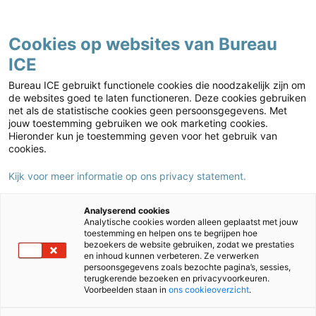
Contact
Cookies op websites van Bureau
ICE
Kies jouw markt
Home
›
Caribisch onderwijs
›
LVS BES
›
Administration and
Bureau ICE gebruikt functionele cookies die noodzakelijk zijn om
assessment
›
Videos
›
LVS BES – Add group (video)
de websites goed te laten functioneren. Deze cookies gebruiken
net als de statistische cookies geen persoonsgegevens. Met
LVS BES – Add group (video)
jouw toestemming gebruiken we ook marketing cookies.
Hieronder kun je toestemming geven voor het gebruik van
cookies.
Kijk voor meer informatie op ons privacy statement.
Deze externe content is geblokkeerd omdat je geen
toestemming hebt gegeven voor marketingcookies.
Analyserend cookies
Analytische cookies worden alleen geplaatst met jouw
toestemming en helpen ons te begrijpen hoe
Cookie-instellingen aanpassen
bezoekers de website gebruiken, zodat we prestaties
en inhoud kunnen verbeteren. Ze verwerken
persoonsgegevens zoals bezochte pagina’s, sessies,
terugkerende bezoeken en privacyvoorkeuren.
Voorbeelden staan in
ons cookieoverzicht
.