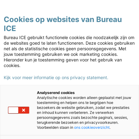
Contact
Cookies op websites van Bureau
ICE
Kies jouw markt
Home
›
Caribisch onderwijs
›
LVS BES
›
Administration and
Bureau ICE gebruikt functionele cookies die noodzakelijk zijn om
assessment
›
Videos
›
LVS BES – Add multiple students (video)
de websites goed te laten functioneren. Deze cookies gebruiken
net als de statistische cookies geen persoonsgegevens. Met
LVS BES – Add multiple students
jouw toestemming gebruiken we ook marketing cookies.
(video)
Hieronder kun je toestemming geven voor het gebruik van
cookies.
Kijk voor meer informatie op ons privacy statement.
Deze externe content is geblokkeerd omdat je geen
Analyserend cookies
Analytische cookies worden alleen geplaatst met jouw
toestemming hebt gegeven voor marketingcookies.
toestemming en helpen ons te begrijpen hoe
bezoekers de website gebruiken, zodat we prestaties
Cookie-instellingen aanpassen
en inhoud kunnen verbeteren. Ze verwerken
persoonsgegevens zoals bezochte pagina’s, sessies,
terugkerende bezoeken en privacyvoorkeuren.
Voorbeelden staan in
ons cookieoverzicht
.