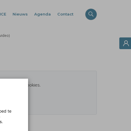
ICE
Nieuws
Agenda
Contact
video)
r marketingcookies.
oed te
n
s.