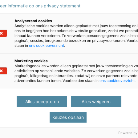
meer informatie op ons privacy statement.
Analyserend cookies
Analytische cookies worden alleen geplaatst met jouw toestemming en
ons te begrijpen hoe bezoekers de website gebruiken, zodat we prestat
inhoud kunnen verbeteren. Ze verwerken persoonsgegevens zoals bez
pagina’s, sessies, terugkerende bezoeken en privacyvoorkeuren. Voorb
staan in
ons cookieoverzicht
.
TOA
Marketing cookies
eau-ice.nl
toa@bureau-ice.nl
Marketingcookies worden alleen geplaatst met jouw toestemming en vo
activiteiten op verschillende websites. Ze verwerken gegevens zoals 
NT2
pagina’s, klikgedrag en interacties, zodat wij en onze partners relevante
eau-ice.nl
nt2@bureau-ice.nl
advertenties kunnen tonen. Voorbeelden staan in
ons cookieoverzicht
.
meen
Caribisch onderwijs
reau-ice.nl
lvsbes@bureau-ice.nl
Alles accepteren
Alles weigeren
Keuzes opslaan
ons
Snel naar
Powered by