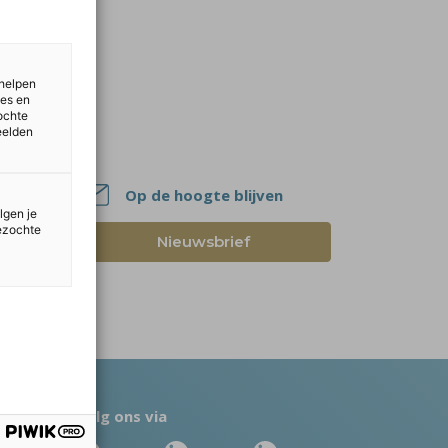
 helpen
ies en
ochte
eelden
Op de hoogte blijven
lgen je
bezochte
Nieuwsbrief
Volg ons via