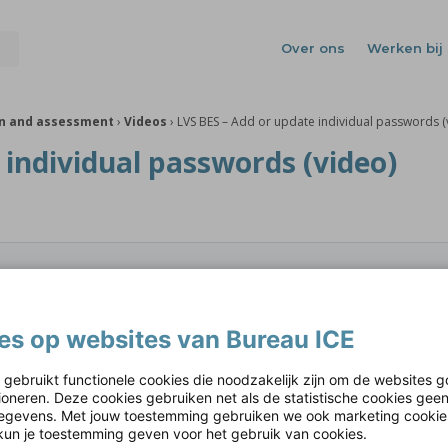
Over ons
Werken bij 
on and assessment
›
Videos
›
LVS BES – Add or update individual passwords (
 individual passwords (video)
nt is geblokkeerd omdat je geen toestemming hebt gegeven voo
es op websites van Bureau ICE
Cookie-instellingen aanpassen
 gebruikt functionele cookies die noodzakelijk zijn om de websites g
tioneren. Deze cookies gebruiken net als de statistische cookies gee
gevens. Met jouw toestemming gebruiken we ook marketing cookie
kun je toestemming geven voor het gebruik van cookies.