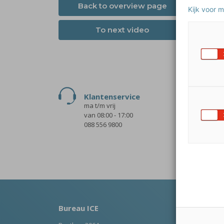
Back to overview page
Kijk voor 
To next video
Klantenservice
IEP
ma t/m vrij
iep@bur
van 08:00 - 17:00
JIJ!
088 556 9800
jij@bur
Alge
info@bu
Bureau ICE
Over 