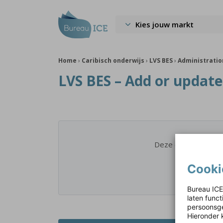
Kies jouw markt
Home
›
Caribisch onderwijs
›
LVS BES
›
Administrati
LVS BES – Add or update
Deze externe conte
Cooki
Bureau ICE
laten func
persoonsge
Hieronder 