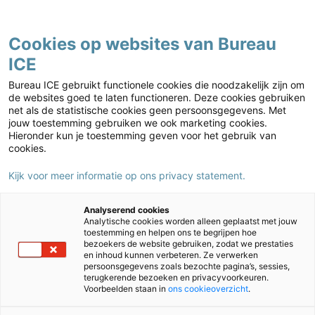
Contact
Cookies op websites van Bureau
ICE
Mbo
Home
›
Mbo
›
TOA-trainingen
›
Taal-, Reken-, en
Bureau ICE gebruikt functionele cookies die noodzakelijk zijn om
Beroepsassessoren
›
Taalassessoren trainingen
›
Kalibreersessie
de websites goed te laten functioneren. Deze cookies gebruiken
net als de statistische cookies geen persoonsgegevens. Met
TOA Taalassessor Moderne Vreemde Talen
jouw toestemming gebruiken we ook marketing cookies.
Hieronder kun je toestemming geven voor het gebruik van
cookies.
Kijk voor meer informatie op ons privacy statement.
Analyserend cookies
Analytische cookies worden alleen geplaatst met jouw
toestemming en helpen ons te begrijpen hoe
bezoekers de website gebruiken, zodat we prestaties
en inhoud kunnen verbeteren. Ze verwerken
persoonsgegevens zoals bezochte pagina’s, sessies,
terugkerende bezoeken en privacyvoorkeuren.
Voorbeelden staan in
ons cookieoverzicht
.
Kalibreersessie TOA Taalassessor