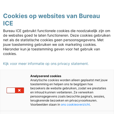
Contact
Cookies op websites van Bureau
ICE
Kies jouw markt
Home
›
Nieuws
›
Vernieuwing toetsaanbod mbo: nieuwe toetsen Duits
Bureau ICE gebruikt functionele cookies die noodzakelijk zijn om
en Spaans
de websites goed te laten functioneren. Deze cookies gebruiken
net als de statistische cookies geen persoonsgegevens. Met
Vernieuwing toetsaanbod mbo:
jouw toestemming gebruiken we ook marketing cookies.
nieuwe toetsen Duits en Spaans
Hieronder kun je toestemming geven voor het gebruik van
cookies.
29/05/2026
Auteur:
Daan Degen
Kijk voor meer informatie op ons privacy statement.
Analyserend cookies
Analytische cookies worden alleen geplaatst met jouw
toestemming en helpen ons te begrijpen hoe
bezoekers de website gebruiken, zodat we prestaties
en inhoud kunnen verbeteren. Ze verwerken
persoonsgegevens zoals bezochte pagina’s, sessies,
terugkerende bezoeken en privacyvoorkeuren.
Voorbeelden staan in
ons cookieoverzicht
.