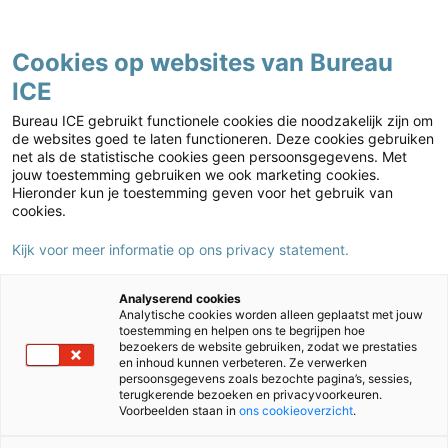
Contact
Cookies op websites van Bureau
ICE
NT2
Home
›
NT2
›
Direct bestellen
›
Bestelformulier NT2
Bureau ICE gebruikt functionele cookies die noodzakelijk zijn om
de websites goed te laten functioneren. Deze cookies gebruiken
net als de statistische cookies geen persoonsgegevens. Met
jouw toestemming gebruiken we ook marketing cookies.
Hieronder kun je toestemming geven voor het gebruik van
cookies.
Kijk voor meer informatie op ons privacy statement.
Analyserend cookies
Analytische cookies worden alleen geplaatst met jouw
toestemming en helpen ons te begrijpen hoe
bezoekers de website gebruiken, zodat we prestaties
en inhoud kunnen verbeteren. Ze verwerken
persoonsgegevens zoals bezochte pagina’s, sessies,
terugkerende bezoeken en privacyvoorkeuren.
Bestelformulier NT2
Voorbeelden staan in
ons cookieoverzicht
.