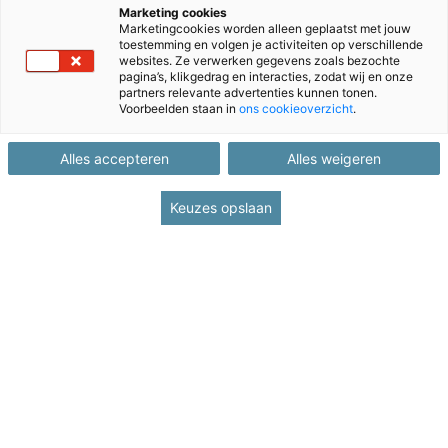
Marketing cookies
Zoek in ons productaanbod
Marketingcookies worden alleen geplaatst met jouw
(zoek op productnummer, naam of ...)
toestemming en volgen je activiteiten op verschillende
websites. Ze verwerken gegevens zoals bezochte
Zoeken
pagina’s, klikgedrag en interacties, zodat wij en onze
partners relevante advertenties kunnen tonen.
Voorbeelden staan in
ons cookieoverzicht
.
Categorie NT2
Alles accepteren
Alles weigeren
Selecteer product
Keuzes opslaan
Bestelformulier INT2
Bestelformulier TINA
Bestelformulier Intake-instrument EOA
Bestelformulier VNT2
Overzicht