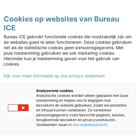
Contact
Cookies op websites van Bureau
ICE
Basisonderwijs
Home
›
Basisonderwijs
›
IEP Doorstroomtoets
›
IEP
Bureau ICE gebruikt functionele cookies die noodzakelijk zijn om
Doorstroomtoets rapportages
de websites goed te laten functioneren. Deze cookies gebruiken
net als de statistische cookies geen persoonsgegevens. Met
jouw toestemming gebruiken we ook marketing cookies.
Hieronder kun je toestemming geven voor het gebruik van
cookies.
Kijk voor meer informatie op ons privacy statement.
Analyserend cookies
Analytische cookies worden alleen geplaatst met jouw
toestemming en helpen ons te begrijpen hoe
bezoekers de website gebruiken, zodat we prestaties
en inhoud kunnen verbeteren. Ze verwerken
persoonsgegevens zoals bezochte pagina’s, sessies,
terugkerende bezoeken en privacyvoorkeuren.
IEP Doorstroomtoets rapportages
Voorbeelden staan in
ons cookieoverzicht
.