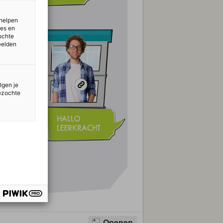
 helpen
ies en
ochte
eelden
lgen je
bezochte