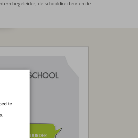
 intern begeleider, de schooldirecteur en de
oed te
n
s.