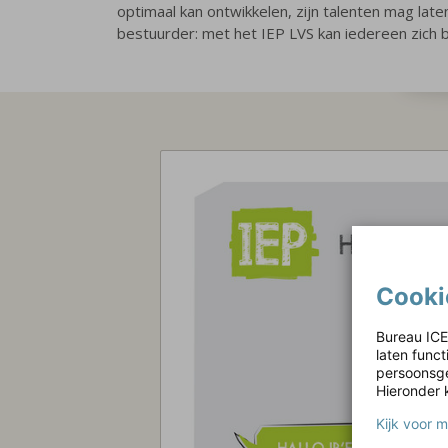
optimaal kan ontwikkelen, zijn talenten mag late
bestuurder: met het IEP LVS kan iedereen zich b
Cooki
Bureau ICE
laten func
persoonsge
Hieronder 
Kijk voor 