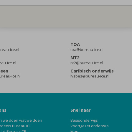
TOA
eau-ice.nl
toa@bureau-ice.nl
NT2
eau-ice.nl
nt2@bureau-ice.nl
meen
Caribisch onderwijs
reau-ice.nl
lvsbes@bureau-ice.nl
ons
Snel naar
 we doen wat we doen
Basisonderwijs
edenis Bureau ICE
Voortgezet onderwijs
bij Bureau ICE
Mbo