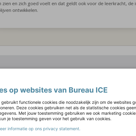
n zien en zich goed voelt en dat geldt ook voor de leerkracht, de
lijven ontwikkelen.
es op websites van Bureau ICE
 gebruikt functionele cookies die noodzakelijk zijn om de websites g
tioneren. Deze cookies gebruiken net als de statistische cookies gee
gevens. Met jouw toestemming gebruiken we ook marketing cookie
kun je toestemming geven voor het gebruik van cookies.
meer informatie op ons privacy statement.