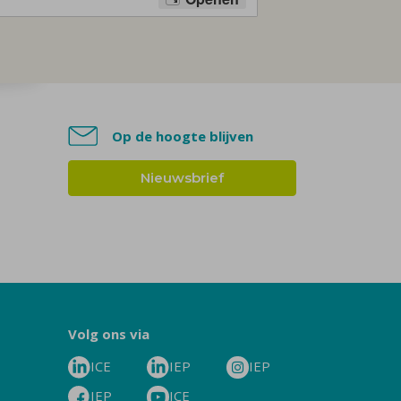
Op de hoogte blijven
Nieuwsbrief
Volg ons via
ICE
IEP
IEP
IEP
ICE