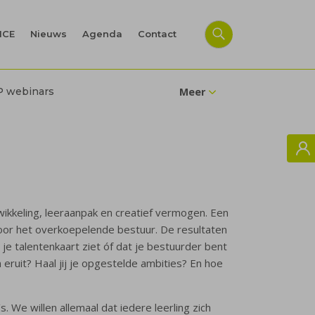
ICE
Nieuws
Agenda
Contact
P webinars
Meer
twikkeling, leeraanpak en creatief vermogen. Een
 voor het overkoepelende bestuur. De resultaten
p je talentenkaart ziet óf dat je bestuurder bent
eruit? Haal jij je opgestelde ambities? En hoe
s. We willen allemaal dat iedere leerling zich