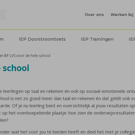
Over ons
Werken bij 
em
IEP Doorstroomtoets
IEP Trainingen
IE
et IEP LVS voor de hele school
e school
 de leerlingen op taal en rekenen én ook op sociaal-emotionele on
school is net zo goed meer dan taal en rekenen én dat geldt ook
rde. Of je nu leerling bent en overzichtelijk al jouw resultaten o
op het overkoepelende plaatje: hoe zien de onderwijsresultaten 
olen?
ronder wat het voor jou te bieden heeft en deel het met je collega’