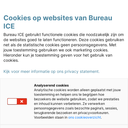
Contact
Cookies op websites van Bureau
ICE
Basisonderwijs
Home
›
Basisonderwijs
›
IEP Leerlingvolgsysteem
›
IEP
Bureau ICE gebruikt functionele cookies die noodzakelijk zijn om
Leerlingvolgsysteem referentiescholen
›
Zeeland
de websites goed te laten functioneren. Deze cookies gebruiken
net als de statistische cookies geen persoonsgegevens. Met
jouw toestemming gebruiken we ook marketing cookies.
Hieronder kun je toestemming geven voor het gebruik van
cookies.
Kijk voor meer informatie op ons privacy statement.
Analyserend cookies
Analytische cookies worden alleen geplaatst met jouw
toestemming en helpen ons te begrijpen hoe
bezoekers de website gebruiken, zodat we prestaties
en inhoud kunnen verbeteren. Ze verwerken
persoonsgegevens zoals bezochte pagina’s, sessies,
terugkerende bezoeken en privacyvoorkeuren.
Zeeland
Voorbeelden staan in
ons cookieoverzicht
.