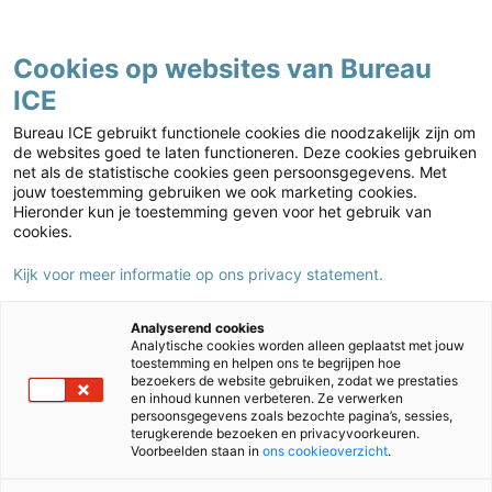
Contact
Cookies op websites van Bureau
ICE
Mbo
Home
›
Mbo
›
Je kennis opfrissen
Bureau ICE gebruikt functionele cookies die noodzakelijk zijn om
Je kennis opfrissen
de websites goed te laten functioneren. Deze cookies gebruiken
net als de statistische cookies geen persoonsgegevens. Met
jouw toestemming gebruiken we ook marketing cookies.
Hieronder kun je toestemming geven voor het gebruik van
Deze actie is voorbij. Je kunt je uiteraard nog wel aanmelden
cookies.
voor de
Opfristraining examencommissie
Kijk voor meer informatie op ons privacy statement.
Analyserend cookies
Analytische cookies worden alleen geplaatst met jouw
Klantenservice
toestemming en helpen ons te begrijpen hoe
ma t/m vrij
van 08:00 - 17:00
bezoekers de website gebruiken, zodat we prestaties
088 556 9800
en inhoud kunnen verbeteren. Ze verwerken
persoonsgegevens zoals bezochte pagina’s, sessies,
terugkerende bezoeken en privacyvoorkeuren.
Voorbeelden staan in
ons cookieoverzicht
.
IEP
iep@bureau-ice.nl