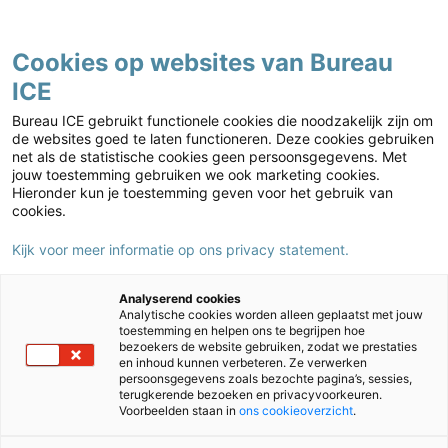
Contact
Cookies op websites van Bureau
ICE
Mbo
Home
›
Mbo
›
TOA-trainingen
›
Training Assessor startbekwaam PDCA
Bureau ICE gebruikt functionele cookies die noodzakelijk zijn om
Proeve
de websites goed te laten functioneren. Deze cookies gebruiken
net als de statistische cookies geen persoonsgegevens. Met
jouw toestemming gebruiken we ook marketing cookies.
Hieronder kun je toestemming geven voor het gebruik van
cookies.
Kijk voor meer informatie op ons privacy statement.
Analyserend cookies
Analytische cookies worden alleen geplaatst met jouw
toestemming en helpen ons te begrijpen hoe
bezoekers de website gebruiken, zodat we prestaties
en inhoud kunnen verbeteren. Ze verwerken
persoonsgegevens zoals bezochte pagina’s, sessies,
terugkerende bezoeken en privacyvoorkeuren.
Training Assessor startbekwaam
Voorbeelden staan in
ons cookieoverzicht
.
PDCA Proeve