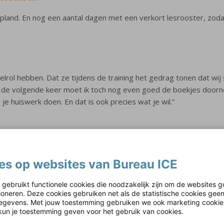
land. En nog een aantal dagen met een verkort lesrooster, zod
elrol hebben. Dat ze tijdens de training het gedrag tonen dat wij
: de volgende keer moet ik toch nog even goed de boekjes doorn
e huiswerk doen. En dat is ook precies wat je wil.”
maal hebben geïmplementeerd, wat is er dan anders dan nu?
zijn met het leerdoel, waar leerlingen staan in dat leerdoel en w
es op websites van Bureau ICE
 gebruikt functionele cookies die noodzakelijk zijn om de websites g
 instructiesysteem. Dus eerst klassikaal instructie. En we gebrui
tioneren. Deze cookies gebruiken net als de statistische cookies gee
gevens. Met jouw toestemming gebruiken we ook marketing cookie
of het leerdoel is behaald.”
kun je toestemming geven voor het gebruik van cookies.