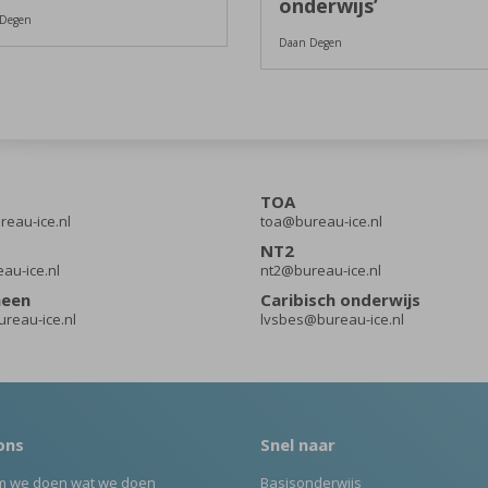
onderwijs’
Degen
Daan Degen
TOA
eau-ice.nl
toa@bureau-ice.nl
NT2
eau-ice.nl
nt2@bureau-ice.nl
meen
Caribisch onderwijs
reau-ice.nl
lvsbes@bureau-ice.nl
ons
Snel naar
 we doen wat we doen
Basisonderwijs