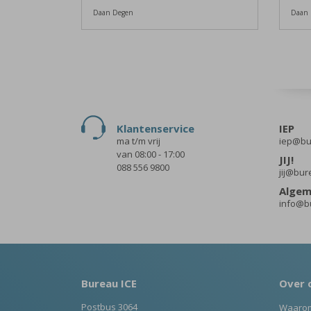
Daan Degen
Daan 
Klantenservice
IEP
ma t/m vrij
iep@bur
van 08:00 - 17:00
JIJ!
088 556 9800
jij@bur
Alge
info@bu
Bureau ICE
Over 
Postbus 3064
Waarom