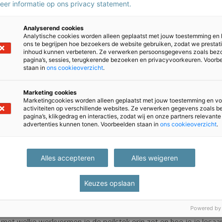
 je moet wel nieuwe werkvormen implementeren. We hebben nu bi
meer informatie op ons privacy statement.
n leerlingen moeten dan een antwoord op dat bordje invullen. Zo 
ets anders dan vragen of er nog iemand is die de stof niet begr
Analyserend cookies
Analytische cookies worden alleen geplaatst met jouw toestemming en
an iedereen waar hij of zij staat, zodat je daar je uitleg weer op
ons te begrijpen hoe bezoekers de website gebruiken, zodat we prestat
inhoud kunnen verbeteren. Ze verwerken persoonsgegevens zoals bez
pagina’s, sessies, terugkerende bezoeken en privacyvoorkeuren. Voorb
staan in
ons cookieoverzicht
.
 dat het implementeren van formatief evaluere
centen. Zij moeten hun lessen deels opnieuw 
Marketing cookies
Marketingcookies worden alleen geplaatst met jouw toestemming en vo
Micheline Freericks, Panta Rhei College
activiteiten op verschillende websites. Ze verwerken gegevens zoals 
pagina’s, klikgedrag en interacties, zodat wij en onze partners relevante
advertenties kunnen tonen. Voorbeelden staan in
ons cookieoverzicht
.
 die met formatief evalueren aan de slag willen?
Alles accepteren
Alles weigeren
hoog, dus we gaan minder toetsen. Dat is op zich mooi, maar wat 
m de druk te verminderen, maar vooral het je eigen maken van fo
Keuzes opslaan
bben.”
Powered by
implementeren van formatief evalueren, naast studiedagen, echt w
met welke werkvormen je de peilstok erin zet en hoe je je lesa