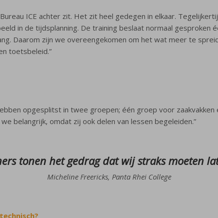
j Bureau ICE achter zit. Het zit heel gedegen in elkaar. Tegelijk
eld in de tijdsplanning. De training beslaat normaal gesproken é
gang. Daarom zijn we overeengekomen om het wat meer te spreide
en toetsbeleid.”
we hebben opgesplitst in twee groepen; één groep voor zaakvakken
 we belangrijk, omdat zij ook delen van lessen begeleiden.”
ners tonen het gedrag dat wij straks moeten lat
Micheline Freericks, Panta Rhei College
 technisch?