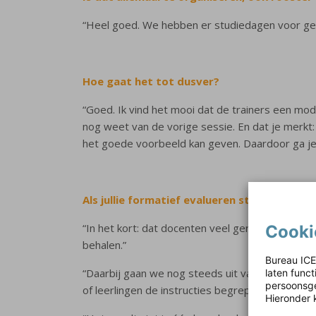
“Heel goed. We hebben er studiedagen voor gep
Hoe gaat het tot dusver?
“Goed. Ik vind het mooi dat de trainers een mod
nog weet van de vorige sessie. En dat je merkt
het goede voorbeeld kan geven. Daardoor ga je j
Als jullie formatief evalueren straks hele
“In het kort: dat docenten veel gerichter bezig 
Cooki
behalen.”
Bureau ICE
“Daarbij gaan we nog steeds uit van het directe
laten func
persoonsge
of leerlingen de instructies begrepen hebben en 
Hieronder 