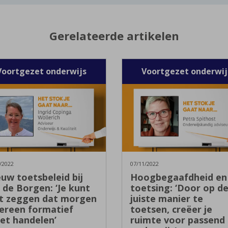
Gerelateerde artikelen
Voortgezet onderwijs
Voortgezet onderwij
/2022
07/11/2022
uw toetsbeleid bij
Hoogbegaafdheid en
 de Borgen: ‘Je kunt
toetsing: ‘Door op d
et zeggen dat morgen
juiste manier te
ereen formatief
toetsen, creëer je
et handelen’
ruimte voor passend