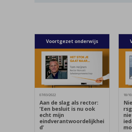
Voortgezet onderwijs
07/03/2022
18/10
Aan de slag als rector:
Nie
‘Een besluit is nu ook
rsg
echt mijn
ni
eindverantwoordelijkhei
ied
d’
mo