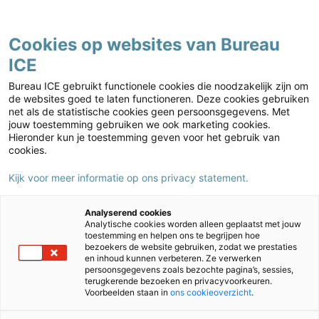
Contact
Cookies op websites van Bureau
ICE
Kies jouw markt
Home
›
Nieuws
›
IEP nu ook in het Papiaments voor groep 3 t/m 5
Bureau ICE gebruikt functionele cookies die noodzakelijk zijn om
IEP nu ook in het Papiaments voor
de websites goed te laten functioneren. Deze cookies gebruiken
net als de statistische cookies geen persoonsgegevens. Met
groep 3 t/m 5
jouw toestemming gebruiken we ook marketing cookies.
Hieronder kun je toestemming geven voor het gebruik van
10/06/2020
Auteur:
Niels de Waard
cookies.
Kijk voor meer informatie op ons privacy statement.
Sinds 2018 maken de
groep 8-leerlingen van 6
Analyserend cookies
basisscholen op Bonaire de
Analytische cookies worden alleen geplaatst met jouw
toestemming en helpen ons te begrijpen hoe
IEP Eindtoets. Hiermee
bezoekers de website gebruiken, zodat we prestaties
en inhoud kunnen verbeteren. Ze verwerken
krijgen de scholen zicht op het taal- en rekenniveau van hun
persoonsgegevens zoals bezochte pagina’s, sessies,
leerlingen en het levert een advies op voor het
terugkerende bezoeken en privacyvoorkeuren.
Voorbeelden staan in
ons cookieoverzicht
.
vervolgonderwijs. Leerkrachten en leerlingen zijn zeer