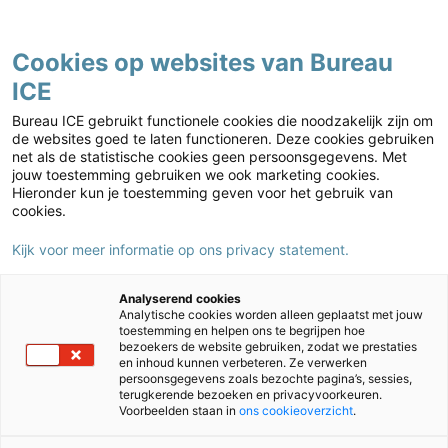
Contact
Cookies op websites van Bureau
ICE
Kies jouw markt
Home
›
Nieuws
›
Je kunt alles, alleen misschien nu nog niet
Bureau ICE gebruikt functionele cookies die noodzakelijk zijn om
Je kunt alles, alleen misschien nu
de websites goed te laten functioneren. Deze cookies gebruiken
net als de statistische cookies geen persoonsgegevens. Met
nog niet
jouw toestemming gebruiken we ook marketing cookies.
Hieronder kun je toestemming geven voor het gebruik van
29/08/2023
Auteur:
Steffie van der Meijden
cookies.
Kijk voor meer informatie op ons privacy statement.
Analyserend cookies
Analytische cookies worden alleen geplaatst met jouw
toestemming en helpen ons te begrijpen hoe
bezoekers de website gebruiken, zodat we prestaties
en inhoud kunnen verbeteren. Ze verwerken
persoonsgegevens zoals bezochte pagina’s, sessies,
terugkerende bezoeken en privacyvoorkeuren.
Voorbeelden staan in
ons cookieoverzicht
.