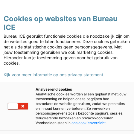
Contact
Cookies op websites van Bureau
ICE
Kies jouw markt
Home
›
Nieuws
›
TOA en de nieuwe rekeneisen: ben jij er klaar voor?
Bureau ICE gebruikt functionele cookies die noodzakelijk zijn om
TOA en de nieuwe rekeneisen: ben jij
de websites goed te laten functioneren. Deze cookies gebruiken
net als de statistische cookies geen persoonsgegevens. Met
er klaar voor?
jouw toestemming gebruiken we ook marketing cookies.
Hieronder kun je toestemming geven voor het gebruik van
16/12/2021
Auteur:
Daan Degen
cookies.
Kijk voor meer informatie op ons privacy statement.
Op 1 augustus 2022 is
het zover. Dan zijn de
Analyserend cookies
nieuwe rekeneisen in het
Analytische cookies worden alleen geplaatst met jouw
toestemming en helpen ons te begrijpen hoe
mbo van kracht. Voor
bezoekers de website gebruiken, zodat we prestaties
en inhoud kunnen verbeteren. Ze verwerken
rekendocenten brengt dat de nodige vragen met zich
persoonsgegevens zoals bezochte pagina’s, sessies,
mee. Wat is het rekenniveau van studenten? Hoe sluit
terugkerende bezoeken en privacyvoorkeuren.
Voorbeelden staan in
ons cookieoverzicht
.
je er met je onderwijs op aan? Hoe werkt het precies