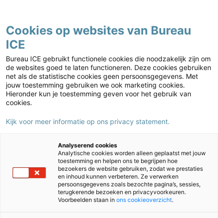
Contact
Cookies op websites van Bureau
ICE
Kies jouw markt
Home
›
Nieuws
›
Onderwijsinnovatie bij Nimeto: individuele leerwegen
Bureau ICE gebruikt functionele cookies die noodzakelijk zijn om
met ‘challenges’ voor studenten
de websites goed te laten functioneren. Deze cookies gebruiken
net als de statistische cookies geen persoonsgegevens. Met
Onderwijsinnovatie bij Nimeto:
jouw toestemming gebruiken we ook marketing cookies.
individuele leerwegen met
Hieronder kun je toestemming geven voor het gebruik van
cookies.
‘challenges’ voor studenten
Kijk voor meer informatie op ons privacy statement.
31/08/2021
Auteur:
Luciëna Mertosentono
Analyserend cookies
Vorig studiejaar
Analytische cookies worden alleen geplaatst met jouw
toestemming en helpen ons te begrijpen hoe
introduceerde de
bezoekers de website gebruiken, zodat we prestaties
Utrechtse vakschool
en inhoud kunnen verbeteren. Ze verwerken
persoonsgegevens zoals bezochte pagina’s, sessies,
Nimeto binnen twee
terugkerende bezoeken en privacyvoorkeuren.
Voorbeelden staan in
ons cookieoverzicht
.
opleidingen individuele leerwegen met ‘challenges’