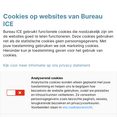
Contact
Cookies op websites van Bureau
ICE
Voortgezet onderwijs
Home
›
Voortgezet onderwijs
›
Groeipad voortgezet onderwijs
›
Bureau ICE gebruikt functionele cookies die noodzakelijk zijn om
Groeipad (pdf)
de websites goed te laten functioneren. Deze cookies gebruiken
net als de statistische cookies geen persoonsgegevens. Met
Groeipad (pdf)
jouw toestemming gebruiken we ook marketing cookies.
Hieronder kun je toestemming geven voor het gebruik van
cookies.
Kijk voor meer informatie op ons privacy statement.
Analyserend cookies
Analytische cookies worden alleen geplaatst met jouw
toestemming en helpen ons te begrijpen hoe
bezoekers de website gebruiken, zodat we prestaties
en inhoud kunnen verbeteren. Ze verwerken
persoonsgegevens zoals bezochte pagina’s, sessies,
terugkerende bezoeken en privacyvoorkeuren.
Voorbeelden staan in
ons cookieoverzicht
.