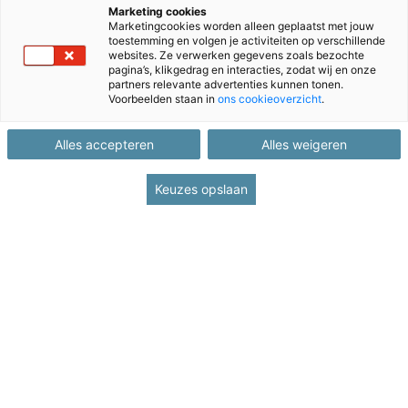
Marketing cookies
Marketingcookies worden alleen geplaatst met jouw
toestemming en volgen je activiteiten op verschillende
websites. Ze verwerken gegevens zoals bezochte
pagina’s, klikgedrag en interacties, zodat wij en onze
partners relevante advertenties kunnen tonen.
Voorbeelden staan in
ons cookieoverzicht
.
Alles accepteren
Alles weigeren
Keuzes opslaan
Terug naar Groeipad