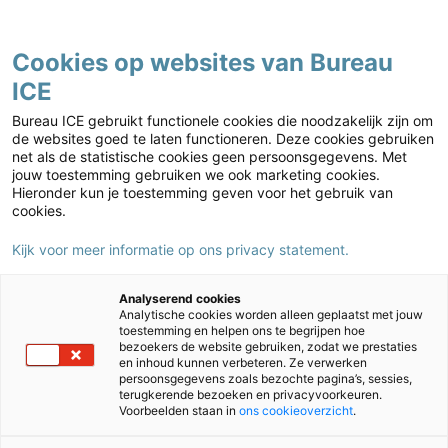
Contact
Cookies op websites van Bureau
ICE
Kies jouw markt
Home
›
Nieuws
›
Blog – Samen bereik je meer: in gesprek met ouders
Bureau ICE gebruikt functionele cookies die noodzakelijk zijn om
Blog – Samen bereik je meer: in
de websites goed te laten functioneren. Deze cookies gebruiken
net als de statistische cookies geen persoonsgegevens. Met
gesprek met ouders
jouw toestemming gebruiken we ook marketing cookies.
Hieronder kun je toestemming geven voor het gebruik van
01/11/2022
Auteur:
Nadia Kuipers
cookies.
Kijk voor meer informatie op ons privacy statement.
Betrokken ouders
hebben een positieve
Analyserend cookies
uitwerking op de
Analytische cookies worden alleen geplaatst met jouw
toestemming en helpen ons te begrijpen hoe
ontwikkeling en groei
bezoekers de website gebruiken, zodat we prestaties
en inhoud kunnen verbeteren. Ze verwerken
van kinderen in de klas. Een goede samenwerking met
persoonsgegevens zoals bezochte pagina’s, sessies,
ouders is daarom belangrijk. Elke school heeft vaste
terugkerende bezoeken en privacyvoorkeuren.
Voorbeelden staan in
ons cookieoverzicht
.
contactmomenten met ouders op de jaarkalender