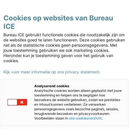
Contact
Cookies op websites van Bureau
ICE
Basisonderwijs
Home
›
Basisonderwijs
›
IEP Leerlingvolgsysteem
›
Observatie-
Bureau ICE gebruikt functionele cookies die noodzakelijk zijn om
instrumenten leerjaar 1 en 2
de websites goed te laten functioneren. Deze cookies gebruiken
net als de statistische cookies geen persoonsgegevens. Met
jouw toestemming gebruiken we ook marketing cookies.
Hieronder kun je toestemming geven voor het gebruik van
cookies.
Kijk voor meer informatie op ons privacy statement.
Analyserend cookies
Analytische cookies worden alleen geplaatst met jouw
toestemming en helpen ons te begrijpen hoe
bezoekers de website gebruiken, zodat we prestaties
en inhoud kunnen verbeteren. Ze verwerken
persoonsgegevens zoals bezochte pagina’s, sessies,
terugkerende bezoeken en privacyvoorkeuren.
Proeflicentie aanvragen
Voorbeelden staan in
ons cookieoverzicht
.