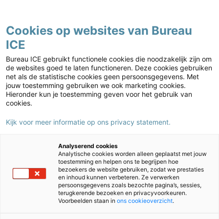
Contact
Cookies op websites van Bureau
ICE
Kies jouw markt
Home
›
Nieuws
›
Een nieuwe school starten: ‘Zes jaar lang doe je telkens
Bureau ICE gebruikt functionele cookies die noodzakelijk zijn om
een leerjaar voor het eerst’
de websites goed te laten functioneren. Deze cookies gebruiken
net als de statistische cookies geen persoonsgegevens. Met
Een nieuwe school starten: ‘Zes jaar
jouw toestemming gebruiken we ook marketing cookies.
lang doe je telkens een leerjaar voor
Hieronder kun je toestemming geven voor het gebruik van
cookies.
het eerst’
Kijk voor meer informatie op ons privacy statement.
19/12/2024
Auteur:
Daan Degen
Analyserend cookies
Analytische cookies worden alleen geplaatst met jouw
toestemming en helpen ons te begrijpen hoe
bezoekers de website gebruiken, zodat we prestaties
en inhoud kunnen verbeteren. Ze verwerken
persoonsgegevens zoals bezochte pagina’s, sessies,
terugkerende bezoeken en privacyvoorkeuren.
Voorbeelden staan in
ons cookieoverzicht
.