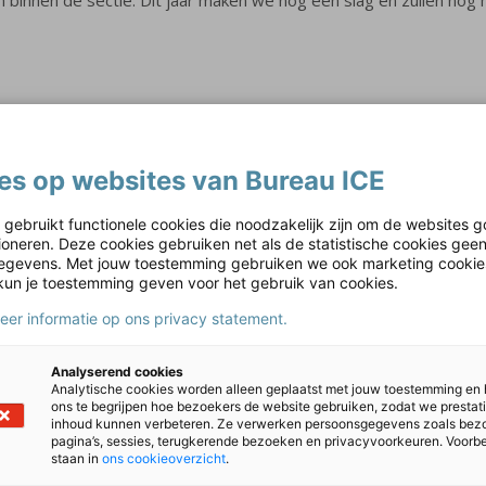
rond het thema burgerschap, waarin we verschillende vakken vanui
heid, democratie en diversiteit. Zo zijn we nu bezig met het t
es op websites van Bureau ICE
egd wordt in het PTO of PTA. Denk aan de sectie Nederlands en M
 gebruikt functionele cookies die noodzakelijk zijn om de websites g
tioneren. Deze cookies gebruiken net als de statistische cookies gee
gevens. Met jouw toestemming gebruiken we ook marketing cookie
kun je toestemming geven voor het gebruik van cookies.
nsecht te leren. Wat houdt dat in?
meer informatie op ons privacy statement.
hool optimaal te ontwikkelen. We werken samen met diverse vervol
 het Fotografi emuseum Amsterdam en zijn leerlingen gekoppel
Analyserend cookies
jkertijd leren de leerlingen ook hoe je een activiteit organiseert
Analytische cookies worden alleen geplaatst met jouw toestemming en
ons te begrijpen hoe bezoekers de website gebruiken, zodat we prestat
sen dan docenten, wat erg leerzaam kan zijn. Deze opdracht is ge
inhoud kunnen verbeteren. Ze verwerken persoonsgegevens zoals bez
k en zingeving met elkaar verbonden zijn. Door het onderwijs o
pagina’s, sessies, terugkerende bezoeken en privacyvoorkeuren. Voorb
staan in
ons cookieoverzicht
.
tap na het behalen van hun diploma kleiner.”