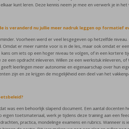
elkaar kunt leren. Deze kennis neem je mee en verwerk je in het 
de i
s veranderd nu jullie meer nadruk leggen op formatief e
minder. Voorheen werd er veel lesgegeven op hetzelfde niveau. O
d. Omdat er meer ruimte voor is in de les, maar ook omdat er ee
 kans om iets op een hoger niveau te volgen, of in een kortere t
ze een opdracht inleveren. Willen ze een werkstuk inleveren, of
eeft leerlingen meer autonomie en eigenaarschap over hun eigen l
nten zijn en ze krijgen de mogelijkheid een deel van het vakkenpa
oetsbeleid?
 dat was een behoorlijk slapend document. Een aantal docenten h
 eigen toetsmateriaal, werk je tijdens deze training aan een feed
e opdrachten, practica, mondelinge examens en rubrics. Wanneer is
binnen de sectie. Dit jaar maken we nog een slag en zullen nog m