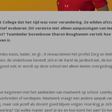
ht College dat het tijd was voor verandering. Ze wilden afs
ief evalueren. Dit vereiste niet alleen aanpassingen van 
akt? Teamleider bovenbouw Sharon Boughanem vertelt hoe v
en is.
mbo-basis, kader, en gl-, tl-niveau binnen het profiel Zorg en Wel
es: de onderbouw bevindt zich in de Karel du Jardinstraat, de b
ar goed ook; er wordt op deze school niet alleen kennis overged
 we begonnen met het aanbieden van maatwerk op school. Leerli
 verbreden of verdiepen. Maatwerk vraagt een andere aanpak van 
g, maar ook jezelf als docent goed blijven volgen. Hoe krijg je zic
 leerling? Op welke manier geef je les en hoe komt het aan? En h