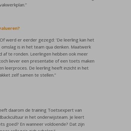
vakwerkplan.”
valueren?
f werd er eerder gezegd: ‘De leerling kan het
n omslag is in het team qua denken. Maatwerk
ijd af te ronden. Leerlingen hebben ook meer
 toch liever een presentatie of een toets maken
eerproces. De leerling heeft inzicht in het
kket zelf samen te stellen.”
eeft daarom de training Toetsexpert van
backcultuur in het onderwijsteam. Je leert
 iets goed? En wanneer voldoende? Dat zijn
eer collega’s zich scholen.”