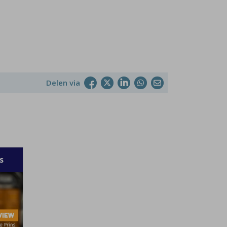
Delen via
s