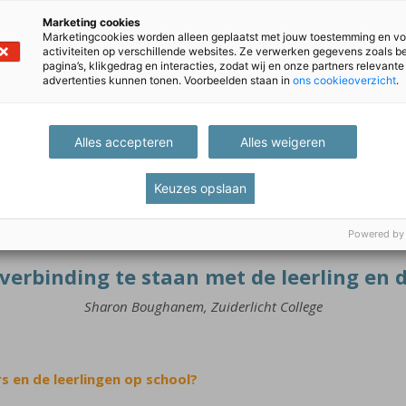
Marketing cookies
Marketingcookies worden alleen geplaatst met jouw toestemming en vo
activiteiten op verschillende websites. Ze verwerken gegevens zoals 
j zich verder ontwikkelen?
pagina’s, klikgedrag en interacties, zodat wij en onze partners relevante
advertenties kunnen tonen. Voorbeelden staan in
ons cookieoverzicht
.
pertise en tijd van docenten ligt. Met iedere docent hebben we 
in hij of zij zich zou willen ontwikkelen. Waar mogelijk leggen w
doopt tot ontwikkelmiddag en zijn alle docenten tussen 13:00 en
Alles accepteren
Alles weigeren
n. Dat vinden wij belangrijk. Je kunt namelijk wel iedereen tijd 
 staan, hebben ze er alsnog weinig aan. Tenslotte zijn wij een o
Keuzes opslaan
Powered by
 verbinding te staan met de leerling en 
Sharon Boughanem, Zuiderlicht College
s en de leerlingen op school?