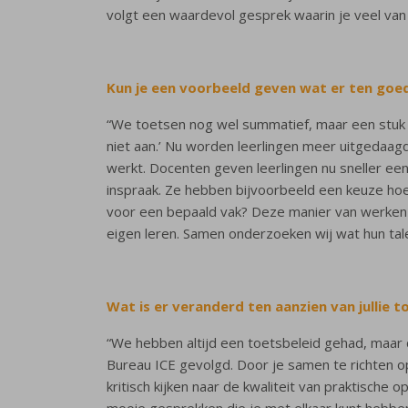
volgt een waardevol gesprek waarin je veel van 
Kun je een voorbeeld geven wat er ten goe
“We toetsen nog wel summatief, maar een stuk 
niet aan.’ Nu worden leerlingen meer uitgedaag
werkt. Docenten geven leerlingen nu sneller een
inspraak. Ze hebben bijvoorbeeld een keuze hoe 
voor een bepaald vak? Deze manier van werken g
eigen leren. Samen onderzoeken wij wat hun tale
Wat is er veranderd ten aanzien van jullie t
“We hebben altijd een toetsbeleid gehad, maar
Bureau ICE gevolgd. Door je samen te richten op
kritisch kijken naar de kwaliteit van praktisch
mooie gesprekken die je met elkaar kunt hebben 