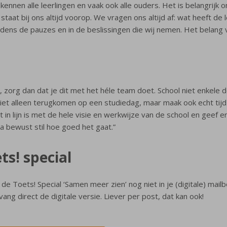
 kennen alle leerlingen en vaak ook alle ouders. Het is belangrijk 
taat bij ons altijd voorop. We vragen ons altijd af: wat heeft de 
 tijdens de pauzes en in de beslissingen die wij nemen. Het belang v
, zorg dan dat je dit met het héle team doet. School niet enkele d
iet alleen terugkomen op een studiedag, maar maak ook echt tijd 
 in lijn is met de hele visie en werkwijze van de school en geef 
ta bewust stil hoe goed het gaat.”
ts! special
j de Toets! Special ‘Samen meer zien’ nog niet in je (digitale) mail
vang direct de digitale versie. Liever per post, dat kan ook!