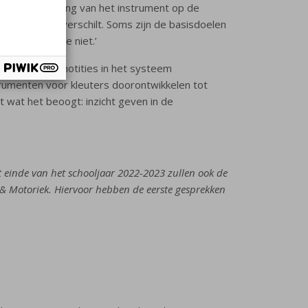
goede aansluiting van het instrument op de
van kinderen verschilt. Soms zijn de basisdoelen
de rest zie je niet.’
heid om met notities in het systeem
trumenten voor kleuters doorontwikkelen tot
t wat het beoogt: inzicht geven in de
t einde van het schooljaar 2022-2023 zullen ook de
 & Motoriek. Hiervoor hebben de eerste gesprekken