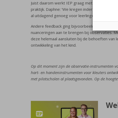
Juist daarom werkt IEP graag met pilotscholen i
praktijk. Daphne: ‘We kregen inderdaad de feedba
al uitdagend genoeg voor leerlingen. De rapporta
Andere feedback ging bijvoorbeeld over het sa
nuanceringen aan te brengen bij observaties. M
deze helemaal aansluiten bij de behoeften van l
ontwikkeling van het kind.
Op dit moment zijn de observatie-instrumenten voo
hart- en handeninstrumenten voor kleuters ontwik
met pilotscholen al plaatsgevonden. Op de hoogte 
We