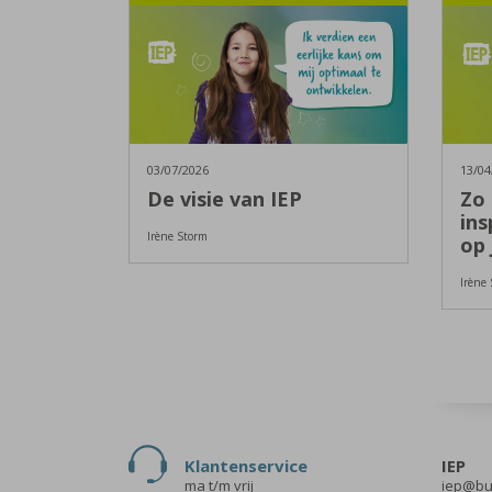
03/07/2026
13/04
De visie van IEP
Zo 
ins
Irène Storm
op 
Irène
Klantenservice
IEP
ma t/m vrij
iep@bur