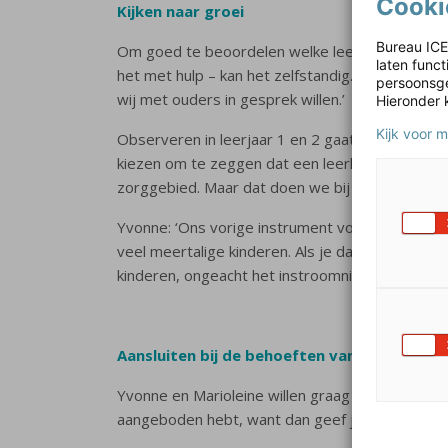
Cooki
Kijken naar groei
Bureau ICE
Om goed te beoordelen welke leerdoelen een lee
laten func
het met hulp – kan het zelfstandig. Marioleine va
persoonsge
wij met ouders in gesprek willen.’
Hieronder 
Kijk voor 
Observeren in leerjaar 1 en 2 gaat ook volledig 
kiezen om te zeggen dat een leerling iets niet ka
zorggebied. Maar dat doen we bij andere leerlin
Yvonne: ‘Ons vorige instrument voor leerjaar 1 e
veel meertalige kinderen. Als je dan de taalontwik
kinderen, ongeacht het instroomniveau. Dat vind i
Aansluiten bij de behoeften van scholen
Yvonne en Marioleine willen graag flexibel kunne
aangeboden hebt, want dan geef je ouders een 