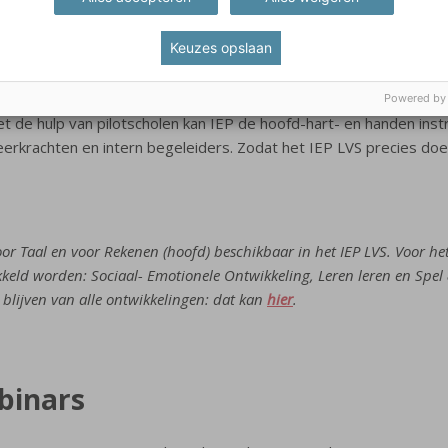
n de ontwikkeling van het IEP LVS voor leerjaar 1 en 2: voor een 
ck dat niet alle scholen alle doelen aanbieden. Het instapniveau 
Keuzes opslaan
ge geeft daarom een status van de doelen die jij hebt aangeklikt, 
menstellen van thema’s met eigen gekozen doelen en de mogelijk
Powered by
et de hulp van pilotscholen kan IEP de hoofd-hart- en handen ins
eerkrachten en intern begeleiders. Zodat het IEP LVS precies doe
r Taal en voor Rekenen (hoofd) beschikbaar in het IEP LVS. Voor he
keld worden: Sociaal- Emotionele Ontwikkeling, Leren leren en Spel
blijven van alle ontwikkelingen: dat kan
hier
.
binars