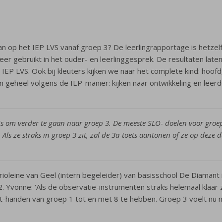
aan op het IEP LVS vanaf groep 3? De leerlingrapportage is hetzel
weer gebruikt in het ouder- en leerlinggesprek. De resultaten lat
EP LVS. Ook bij kleuters kijken we naar het complete kind: hoofd,
n geheel volgens de IEP-manier: kijken naar ontwikkeling en leer
is om verder te gaan naar groep 3. De meeste SLO- doelen voor groep
 Als ze straks in groep 3 zit, zal de 3a-toets aantonen of ze op deze
rioleine van Geel (intern begeleider) van basisschool De Diamant
 2. Yvonne: ‘Als de observatie-instrumenten straks helemaal klaar
rt-handen van groep 1 tot en met 8 te hebben. Groep 3 voelt nu ni