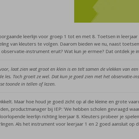
orgaande leerlijn voor groep 1 tot en met 8. Toetsen in leerjaar
ling van kleuters te volgen. Daarom bieden we nu, naast toetsen
 observatie-instrument eruit? Wat kun je ermee? Dat ontdek je in d
st voor, laat zien wat groot en klein is en telt samen de vlekken van ee
ns de les. Toch groeit ze wel. Dat kun je goed zien met het observatie
se toonde in tellen of lezen.
ikkelt. Maar hoe houd je goed zicht op al die kleine en grote vaar
den, productmanager bij IEP: ‘We hebben scholen gevraagd waar
lopende leerlijn richting leerjaar 8. Kleuters probeer je spelend
ngen. Als het instrument voor leerjaar 1 en 2 goed aansluit op de