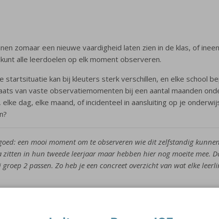
nnen zomaar een nieuwe vaardigheid laten zien in de klas, of ine
 kunt alle leerdoelen op elk moment observeren.
startsituatie kan bij kleuters sterk verschillen, en elke school 
laats van vaste observatiemomenten bij een aantal maanden onderw
 elke dag, elke maand, of incidenteel in aansluiting op je onderwij
n?
klas goed: een mooi moment om te observeren wie dit zelfstandig kunnen
la zitten in hun tweede leerjaar maar hebben hier nog moeite mee. Dat 
j groep 2 passen. Zo heb je een concreet overzicht van wat elke lee