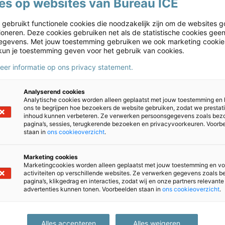
es op websites van Bureau ICE
 gebruikt functionele cookies die noodzakelijk zijn om de websites g
rling beheerst, werkt het IEP LVS met vier ontwikkeltermen: too
tioneren. Deze cookies gebruiken net als de statistische cookies gee
n Geel: ‘Dat vinden wij hele mooie begrippen. Ze zijn heel duidelij
gevens. Met jouw toestemming gebruiken we ook marketing cookie
kun je toestemming geven voor het gebruik van cookies.
meer informatie op ons privacy statement.
op de IEP-manier: niet vergelijken, maar kijken naar groei en leer
n, dat is heel zwart wit. Het resultaat kleurt dan bijvoorbeeld roo
Analyserend cookies
gen in groep 3-8 ook niet. We willen ze daar niet op afrekenen; m
Analytische cookies worden alleen geplaatst met jouw toestemming en
ons te begrijpen hoe bezoekers de website gebruiken, zodat we prestat
n 2 ging uit van leeftijd, dus; als je 5 of 6 jaar bent moeten bep
inhoud kunnen verbeteren. Ze verwerken persoonsgegevens zoals bez
pagina’s, sessies, terugkerende bezoeken en privacyvoorkeuren. Voorb
keling gaat invullen scoren zij de eerste jaren onder de lijn. Bij I
staan in
ons cookieoverzicht
.
k heel mooi: je start op je eigen niveau en je laat groei zien. Voo
Marketing cookies
Marketingcookies worden alleen geplaatst met jouw toestemming en vo
activiteiten op verschillende websites. Ze verwerken gegevens zoals 
pagina’s, klikgedrag en interacties, zodat wij en onze partners relevante
advertenties kunnen tonen. Voorbeelden staan in
ons cookieoverzicht
.
n zijn in wat op de Talentenkaart terecht komt. ‘We vinden het bel
veel eerlijker beeld. Dat is echt een wens van ons en dat hebb
Alles accepteren
Alles weigeren