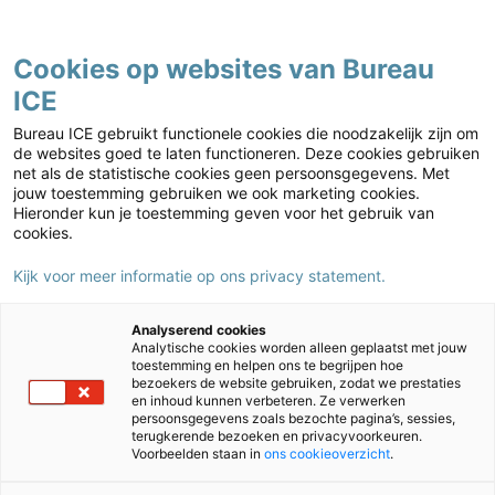
Contact
Cookies op websites van Bureau
ICE
Kies jouw markt
Bureau ICE gebruikt functionele cookies die noodzakelijk zijn om
Sessie 1: Komt helaas te vervallen
de websites goed te laten functioneren. Deze cookies gebruiken
net als de statistische cookies geen persoonsgegevens. Met
Van 15.30 tot 16.00 uur kun je de sessie
Van ERK- naar F-
jouw toestemming gebruiken we ook marketing cookies.
toetsen?
volgen.
Hieronder kun je toestemming geven voor het gebruik van
cookies.
Deze sessie komt helaas te vervallen. Volg in plaats hiervan
Kijk voor meer informatie op ons privacy statement.
een van onze andere inspirerende sessies.
Analyserend cookies
Analytische cookies worden alleen geplaatst met jouw
toestemming en helpen ons te begrijpen hoe
bezoekers de website gebruiken, zodat we prestaties
Heb jij je aangemeld voor deze sessie en heb je alsnog
en inhoud kunnen verbeteren. Ze verwerken
persoonsgegevens zoals bezochte pagina’s, sessies,
interesse in het onderwerp
‘Van ERK- naar F-toetsen’
? Neem
terugkerende bezoeken en privacyvoorkeuren.
dan contact op met Frieda van den Hout via
Voorbeelden staan in
ons cookieoverzicht
.
fvdhout@bureau-ice.nl
of +31 6 83 13 30 92