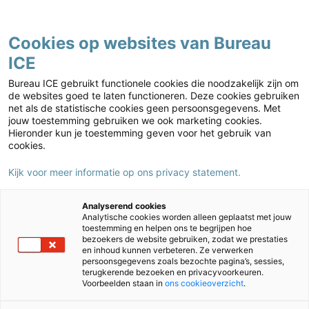
Contact
Cookies op websites van Bureau
ICE
Kies jouw markt
Home
›
Nieuws
›
Dr. Jacquelien Bulterman (Het lerarentekort): “Samen de
Bureau ICE gebruikt functionele cookies die noodzakelijk zijn om
ruimte voor vakmanschap afdwingen”
de websites goed te laten functioneren. Deze cookies gebruiken
net als de statistische cookies geen persoonsgegevens. Met
Dr. Jacquelien Bulterman (Het
jouw toestemming gebruiken we ook marketing cookies.
lerarentekort): “Samen de ruimte
Hieronder kun je toestemming geven voor het gebruik van
cookies.
voor vakmanschap afdwingen”
Kijk voor meer informatie op ons privacy statement.
18/01/2024
Auteur:
Daan Degen
Analyserend cookies
Analytische cookies worden alleen geplaatst met jouw
toestemming en helpen ons te begrijpen hoe
bezoekers de website gebruiken, zodat we prestaties
en inhoud kunnen verbeteren. Ze verwerken
persoonsgegevens zoals bezochte pagina’s, sessies,
terugkerende bezoeken en privacyvoorkeuren.
Voorbeelden staan in
ons cookieoverzicht
.