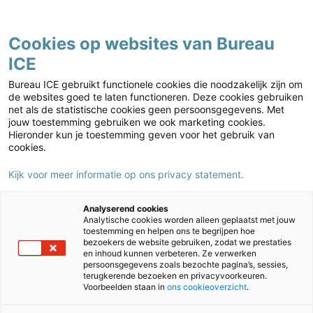
Contact
Cookies op websites van Bureau
Home
›
Nieuws
ICE
Kies jouw markt
Bureau ICE gebruikt functionele cookies die noodzakelijk zijn om
Nieuws artikelen
de websites goed te laten functioneren. Deze cookies gebruiken
net als de statistische cookies geen persoonsgegevens. Met
jouw toestemming gebruiken we ook marketing cookies.
Filter:
Hieronder kun je toestemming geven voor het gebruik van
Auteur
cookies.
Type onderwijs
Kijk voor meer informatie op ons privacy statement.
Reset
Analyserend cookies
Analytische cookies worden alleen geplaatst met jouw
toestemming en helpen ons te begrijpen hoe
22/02/2024
bezoekers de website gebruiken, zodat we prestaties
en inhoud kunnen verbeteren. Ze verwerken
Ester Gould (Klassen):
persoonsgegevens zoals bezochte pagina’s, sessies,
“Als je de lat bij
voorbaat verlaagt,
terugkerende bezoeken en privacyvoorkeuren.
wordt een leerling
Voorbeelden staan in
ons cookieoverzicht
.
dubbel gestraft”