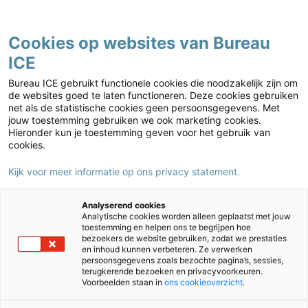
Contact
Cookies op websites van Bureau
ICE
Kies jouw markt
Home
›
Nieuws
Bureau ICE gebruikt functionele cookies die noodzakelijk zijn om
de websites goed te laten functioneren. Deze cookies gebruiken
net als de statistische cookies geen persoonsgegevens. Met
Nieuws artikelen
jouw toestemming gebruiken we ook marketing cookies.
Hieronder kun je toestemming geven voor het gebruik van
Filter:
cookies.
Auteur
Kijk voor meer informatie op ons privacy statement.
Type onderwijs
Analyserend cookies
Analytische cookies worden alleen geplaatst met jouw
Reset
toestemming en helpen ons te begrijpen hoe
bezoekers de website gebruiken, zodat we prestaties
en inhoud kunnen verbeteren. Ze verwerken
persoonsgegevens zoals bezochte pagina’s, sessies,
09/06/2026
terugkerende bezoeken en privacyvoorkeuren.
Rekenvaardigheid in
Voorbeelden staan in
ons cookieoverzicht
.
het mbo verbeteren:
wat werkt volgens
experts?